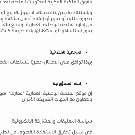
حقوق الملكية الفكرية لمحتويات المنصة تعد مر
وباستثناء ما يبين خلاف ذلك، لا يجوز لك بيع أو
بصورة علنية أو تحرير أو إنشاء أعمال مشتقة 
من إدارة المنصة الوطنية العقارية. ويمنع منع
يجوز استنساخها أو استغلالها بأية طريقة كانت
المرجعية القضائية
بهذا توافق على الامتثال حصريًا للسلطات القض
إخلاء المسؤولية
إن موقع المنصة الوطنية العقارية "عقارك"، هو م
بالتعاون مع الجهات الشريكة الأخرى.
سياسة التعليقات والمشاركة الإلكترونية
في سبيل تحقيق الاستفادة القصوى من تطبيق 