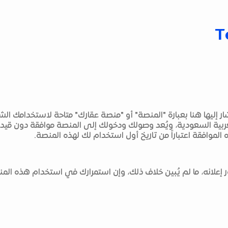
T
يشار إليها هنا بعبارة "المنصة" أو "منصة عقارك" متاحة لاستخدام
ربية السعودية، ويُعد وصولك ودخولك إلى المنصة موافقة دون قيد
لموافقة اعتباراً من تاريخ أول استخدام لك لهذه المنصة.
ر إعلانه، ما لم يُبين خلاف ذلك، وإن استمرارك في استخدام هذه ا