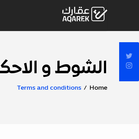
Skip to Main Conten
Socia
Sideba
الشوط و الاحك
Page
Title
Terms and conditions
Home