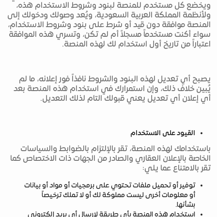
ويخضع كل مستخدم للمنصة لبنود وشروط الاستخدام هذه،
ولأنظمة المملكة العربية السعودية، ويُعد وصولك ودخولك إلى
المنصة موافقة دون قيد أو شرط على بنود وشروط الاستخدام،
سواء أكنت مستخدماً مسجلاً أم لم تكن، وتسري هذه الموافقة
اعتباراً من تاريخ أول استخدام لك لهذه المنصة.
يصبح أي تعديل لهذه البنود والشروط نافذاً فور إعلانه، ما لم
يُبين خلاف ذلك، وإن استمرارك في استخدام هذه المنصة بعد
أي إعلان أي تعديل يعني قبولك التام لذلك التعديل.
القيود على الاستخدام
باستخدامك لهذه المنصة، تقر بالإلتزام بالضوابط والسياسات
الخاصة بالإعلان العقاري والصادر من الجهات ذات الاختصاص كما
تقر بالامتناع عما يلي:
توفير أو تحميل ملفات تحتوي على برمجيات أو مواد أو بيانات
أو معلومات أخرى ليست مملوكة لك أو لا تملك ترخيصاً
بشأنها.
استخدام هذه المنصة بأي طريقة لإرسال أي بريد إلكتروني