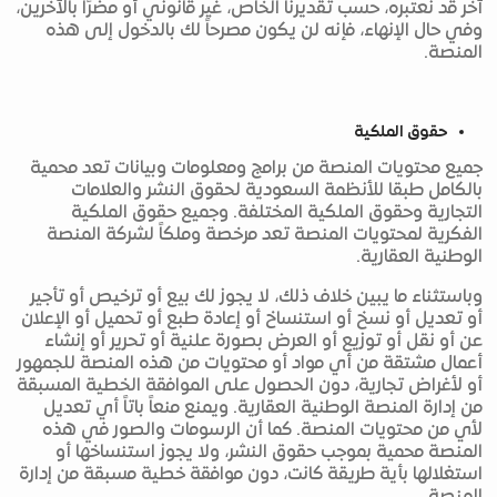
آخر قد نعتبره، حسب تقديرنا الخاص، غير قانوني أو مضرًا بالآخرين،
وفي حال الإنهاء، فإنه لن يكون مصرحاً لك بالدخول إلى هذه
المنصة.
حقوق الملكية
جميع محتويات المنصة من برامج ومعلومات وبيانات تعد محمية
بالكامل طبقا للأنظمة السعودية لحقوق النشر والعلامات
التجارية وحقوق الملكية المختلفة. وجميع حقوق الملكية
الفكرية لمحتويات المنصة تعد مرخصة وملكاً لشركة المنصة
الوطنية العقارية.
وباستثناء ما يبين خلاف ذلك، لا يجوز لك بيع أو ترخيص أو تأجير
أو تعديل أو نسخ أو استنساخ أو إعادة طبع أو تحميل أو الإعلان
عن أو نقل أو توزيع أو العرض بصورة علنية أو تحرير أو إنشاء
أعمال مشتقة من أي مواد أو محتويات من هذه المنصة للجمهور
أو لأغراض تجارية، دون الحصول على الموافقة الخطية المسبقة
من إدارة المنصة الوطنية العقارية. ويمنع منعاً باتاً أي تعديل
لأي من محتويات المنصة. كما أن الرسومات والصور في هذه
المنصة محمية بموجب حقوق النشر، ولا يجوز استنساخها أو
استغلالها بأية طريقة كانت، دون موافقة خطية مسبقة من إدارة