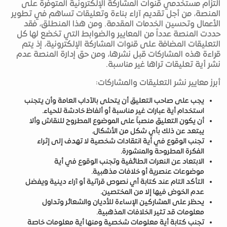
التزام مستخدمي قنوات المشاركة الإلكترونية المتوفرة على
المنصة، من أجل تقديم آراء بناءة وتعليقات تساهم في تطوير
الأعمال وتحسين الخدمات المقدمة. ومن هذا المنطلق، فقد
حددت المنصة عدداً من المعايير والضوابط التي تخضع لها كل
التعليقات المضافة على قنوات المشاركة الإلكترونية، إذ يتم
قراءة هذه المشاركات قبل نشرها، ومن حق إدارة المنصة عدم
نشر أية تعليقات تراها غير مناسبة.
أبرز معايير نشر التعليقات والمشاركات:
يجب على صاحب التعليق أن يتحلى بالآداب العامة وأن يتجنب
استخدام أية عبارات غير مناسبة أو ألفاظ خادشة للحياء.
أن يكون التعليق منصباً على الموضوع المطروح للنقاش وألا
يبتعد عن ذلك بأي شكل من الأشكال.
تجنب الوقوع في أية انتقادات شخصية لا تهدف إلى إثراء
الفكرة المطروحة والمنشورة.
الابتعاد عن النعرات الطائفية وتجنب الوقوع في أية
موضوعات عنصرية أو خلافات مذهبية.
التأكد التام عند كتابة أي نصوص قرآنية أو آراء دينية ويفضل
عدم الخوض فيها إلا من المختصين.
يحظر على المشاركين الإساءة للأديان والشعائر وتداول
معلومات قد تثير الخلافات المذهبية.
تجنب كتابة أية معلومات شخصية ومنها أية معلومات خاصة