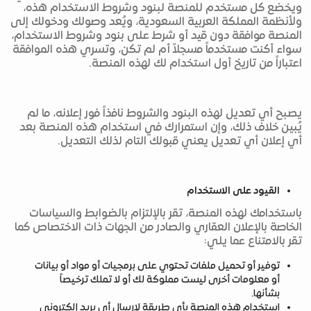
ويخضع كل مستخدم للمنصة لبنود وشروط الاستخدام هذه،
ولأنظمة المملكة العربية السعودية، ويُعد وصولك ودخولك إلى
المنصة موافقة دون قيد أو شرط على بنود وشروط الاستخدام،
سواء أكنت مستخدماً مسجلاً أم لم تكن، وتسري هذه الموافقة
اعتباراً من تاريخ أول استخدام لك لهذه المنصة.
يصبح أي تعديل لهذه البنود والشروط نافذاً فور إعلانه، ما لم
يُبين خلاف ذلك، وإن استمرارك في استخدام هذه المنصة بعد
أي إعلان أي تعديل يعني قبولك التام لذلك التعديل.
القيود على الاستخدام
باستخدامك لهذه المنصة، تقر بالإلتزام بالضوابط والسياسات
الخاصة بالإعلان العقاري والصادر من الجهات ذات الاختصاص كما
تقر بالامتناع عما يلي:
توفير أو تحميل ملفات تحتوي على برمجيات أو مواد أو بيانات
أو معلومات أخرى ليست مملوكة لك أو لا تملك ترخيصاً
بشأنها.
استخدام هذه المنصة بأي طريقة لإرسال أي بريد إلكتروني