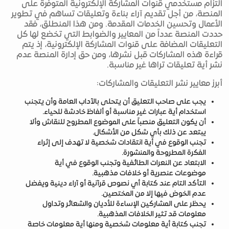
التزام مستخدمي قنوات المشاركة الإلكترونية المتوفرة على
المنصة، من أجل تقديم آراء بناءة وتعليقات تساهم في تطوير
الأعمال وتحسين الخدمات المقدمة. ومن هذا المنطلق، فقد
حددت المنصة عدداً من المعايير والضوابط التي تخضع لها كل
التعليقات المضافة على قنوات المشاركة الإلكترونية، إذ يتم
قراءة هذه المشاركات قبل نشرها، ومن حق إدارة المنصة عدم
نشر أية تعليقات تراها غير مناسبة.
أبرز معايير نشر التعليقات والمشاركات:
يجب على صاحب التعليق أن يتحلى بالآداب العامة وأن يتجنب
استخدام أية عبارات غير مناسبة أو ألفاظ خادشة للحياء.
أن يكون التعليق منصباً على الموضوع المطروح للنقاش وألا
يبتعد عن ذلك بأي شكل من الأشكال.
تجنب الوقوع في أية انتقادات شخصية لا تهدف إلى إثراء
الفكرة المطروحة والمنشورة.
الابتعاد عن النعرات الطائفية وتجنب الوقوع في أية
موضوعات عنصرية أو خلافات مذهبية.
التأكد التام عند كتابة أي نصوص قرآنية أو آراء دينية ويفضل
عدم الخوض فيها إلا من المختصين.
يحظر على المشاركين الإساءة للأديان والشعائر وتداول
معلومات قد تثير الخلافات المذهبية.
تجنب كتابة أية معلومات شخصية ومنها أية معلومات خاصة