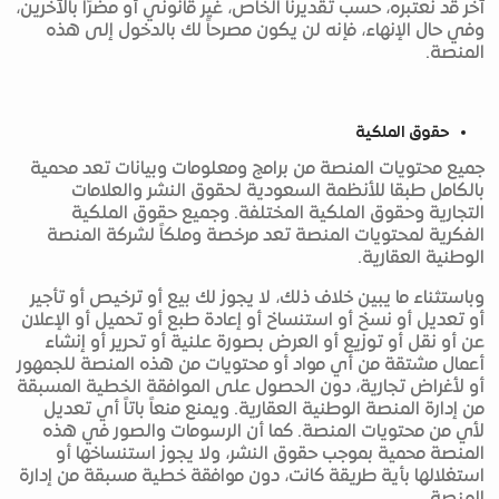
آخر قد نعتبره، حسب تقديرنا الخاص، غير قانوني أو مضرًا بالآخرين،
وفي حال الإنهاء، فإنه لن يكون مصرحاً لك بالدخول إلى هذه
المنصة.
حقوق الملكية
جميع محتويات المنصة من برامج ومعلومات وبيانات تعد محمية
بالكامل طبقا للأنظمة السعودية لحقوق النشر والعلامات
التجارية وحقوق الملكية المختلفة. وجميع حقوق الملكية
الفكرية لمحتويات المنصة تعد مرخصة وملكاً لشركة المنصة
الوطنية العقارية.
وباستثناء ما يبين خلاف ذلك، لا يجوز لك بيع أو ترخيص أو تأجير
أو تعديل أو نسخ أو استنساخ أو إعادة طبع أو تحميل أو الإعلان
عن أو نقل أو توزيع أو العرض بصورة علنية أو تحرير أو إنشاء
أعمال مشتقة من أي مواد أو محتويات من هذه المنصة للجمهور
أو لأغراض تجارية، دون الحصول على الموافقة الخطية المسبقة
من إدارة المنصة الوطنية العقارية. ويمنع منعاً باتاً أي تعديل
لأي من محتويات المنصة. كما أن الرسومات والصور في هذه
المنصة محمية بموجب حقوق النشر، ولا يجوز استنساخها أو
استغلالها بأية طريقة كانت، دون موافقة خطية مسبقة من إدارة