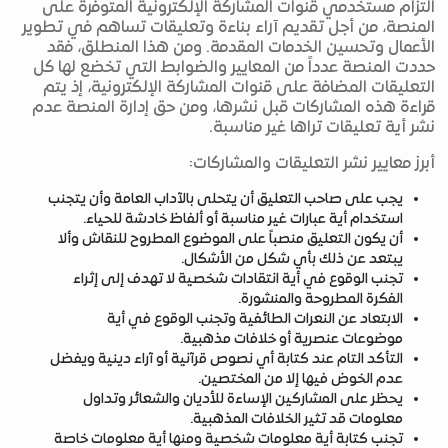
التزام مستخدمي قنوات المشاركة الإلكترونية المتوفرة على
المنصة، من أجل تقديم آراء بناءة وتعليقات تساهم في تطوير
الأعمال وتحسين الخدمات المقدمة. ومن هذا المنطلق، فقد
حددت المنصة عدداً من المعايير والضوابط التي تخضع لها كل
التعليقات المضافة على قنوات المشاركة الإلكترونية، إذ يتم
قراءة هذه المشاركات قبل نشرها، ومن حق إدارة المنصة عدم
نشر أية تعليقات تراها غير مناسبة.
أبرز معايير نشر التعليقات والمشاركات:
يجب على صاحب التعليق أن يتحلى بالآداب العامة وأن يتجنب
استخدام أية عبارات غير مناسبة أو ألفاظ خادشة للحياء.
أن يكون التعليق منصباً على الموضوع المطروح للنقاش وألا
يبتعد عن ذلك بأي شكل من الأشكال.
تجنب الوقوع في أية انتقادات شخصية لا تهدف إلى إثراء
الفكرة المطروحة والمنشورة.
الابتعاد عن النعرات الطائفية وتجنب الوقوع في أية
موضوعات عنصرية أو خلافات مذهبية.
التأكد التام عند كتابة أي نصوص قرآنية أو آراء دينية ويفضل
عدم الخوض فيها إلا من المختصين.
يحظر على المشاركين الإساءة للأديان والشعائر وتداول
معلومات قد تثير الخلافات المذهبية.
تجنب كتابة أية معلومات شخصية ومنها أية معلومات خاصة