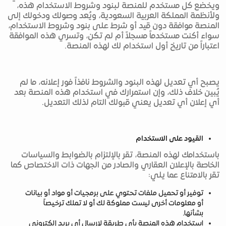
ويخضع كل مستخدم للمنصة لبنود وشروط الاستخدام هذه،
ولأنظمة المملكة العربية السعودية، ويُعد وصولك ودخولك إلى
المنصة موافقة دون قيد أو شرط على بنود وشروط الاستخدام،
سواء أكنت مستخدماً مسجلاً أم لم تكن، وتسري هذه الموافقة
اعتباراً من تاريخ أول استخدام لك لهذه المنصة.
يصبح أي تعديل لهذه البنود والشروط نافذاً فور إعلانه، ما لم
يُبين خلاف ذلك، وإن استمرارك في استخدام هذه المنصة بعد
أي إعلان أي تعديل يعني قبولك التام لذلك التعديل.
القيود على الاستخدام
باستخدامك لهذه المنصة، تقر بالإلتزام بالضوابط والسياسات
الخاصة بالإعلان العقاري والصادر من الجهات ذات الاختصاص كما
تقر بالامتناع عما يلي:
توفير أو تحميل ملفات تحتوي على برمجيات أو مواد أو بيانات
أو معلومات أخرى ليست مملوكة لك أو لا تملك ترخيصاً
بشأنها.
استخدام هذه المنصة بأي طريقة لإرسال أي بريد إلكتروني