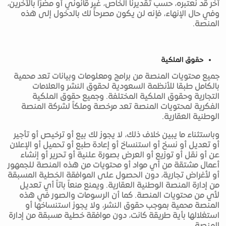
آخر قد نعتبره، حسب تقديرنا الخاص، غير قانوني أو مضرًا بالآخرين،
وفي حال الإنهاء، فإنه لن يكون مصرحاً لك بالدخول إلى هذه
المنصة.
حقوق الملكية
جميع محتويات المنصة من برامج ومعلومات وبيانات تعد محمية
بالكامل طبقا للأنظمة السعودية لحقوق النشر والعلامات
التجارية وحقوق الملكية المختلفة. وجميع حقوق الملكية
الفكرية لمحتويات المنصة تعد مرخصة وملكاً لشركة المنصة
الوطنية العقارية.
وباستثناء ما يبين خلاف ذلك، لا يجوز لك بيع أو ترخيص أو تأجير
أو تعديل أو نسخ أو استنساخ أو إعادة طبع أو تحميل أو الإعلان
عن أو نقل أو توزيع أو العرض بصورة علنية أو تحرير أو إنشاء
أعمال مشتقة من أي مواد أو محتويات من هذه المنصة للجمهور
أو لأغراض تجارية، دون الحصول على الموافقة الخطية المسبقة
من إدارة المنصة الوطنية العقارية. ويمنع منعاً باتاً أي تعديل
لأي من محتويات المنصة. كما أن الرسومات والصور في هذه
المنصة محمية بموجب حقوق النشر، ولا يجوز استنساخها أو
استغلالها بأية طريقة كانت، دون موافقة خطية مسبقة من إدارة