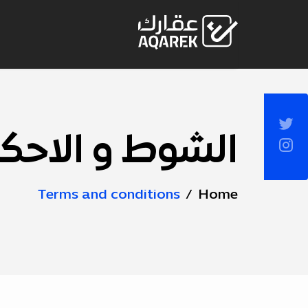
Skip to Main Conten
Socia
Sideba
الشوط و الاحك
Page
Title
Terms and conditions
Home