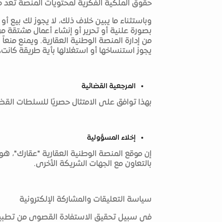
حقوق الملكية الفكرية لمحتويات المنصة تعد مر
وباستثناء ما يبين خلاف ذلك، لا يجوز لك بيع أو
بصورة علنية أو تحرير أو إنشاء أعمال مشتقة 
من إدارة المنصة الوطنية العقارية. ويمنع منع
يجوز استنساخها أو استغلالها بأية طريقة كانت
المرجعية القضائية
بهذا توافق على الامتثال حصريًا للسلطات القض
إخلاء المسؤولية
إن موقع المنصة الوطنية العقارية "عقارك"، هو م
بالتعاون مع الجهات الشريكة الأخرى.
سياسة التعليقات والمشاركة الإلكترونية
في سبيل تحقيق الاستفادة القصوى من تطبيق 