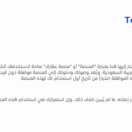
T
يشار إليها هنا بعبارة "المنصة" أو "منصة عقارك" متاحة لاستخدام
ربية السعودية، ويُعد وصولك ودخولك إلى المنصة موافقة دون قيد
لموافقة اعتباراً من تاريخ أول استخدام لك لهذه المنصة.
ر إعلانه، ما لم يُبين خلاف ذلك، وإن استمرارك في استخدام هذه ا