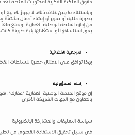
حقوق الملكية الفكرية لمحتويات المنصة تعد مر
وباستثناء ما يبين خلاف ذلك، لا يجوز لك بيع أو
بصورة علنية أو تحرير أو إنشاء أعمال مشتقة 
من إدارة المنصة الوطنية العقارية. ويمنع منع
يجوز استنساخها أو استغلالها بأية طريقة كانت
المرجعية القضائية
بهذا توافق على الامتثال حصريًا للسلطات القض
إخلاء المسؤولية
إن موقع المنصة الوطنية العقارية "عقارك"، هو م
بالتعاون مع الجهات الشريكة الأخرى.
سياسة التعليقات والمشاركة الإلكترونية
في سبيل تحقيق الاستفادة القصوى من تطبيق 