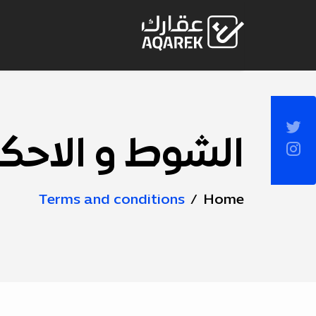
Skip to Main Conten
Socia
Sideba
الشوط و الاحك
Page
Title
Terms and conditions
Home