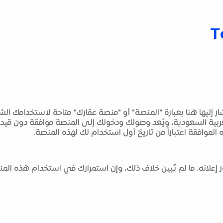
T
يشار إليها هنا بعبارة "المنصة" أو "منصة عقارك" متاحة لاستخدام
ربية السعودية، ويُعد وصولك ودخولك إلى المنصة موافقة دون قيد
لموافقة اعتباراً من تاريخ أول استخدام لك لهذه المنصة.
ر إعلانه، ما لم يُبين خلاف ذلك، وإن استمرارك في استخدام هذه ا