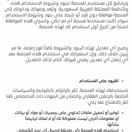
ويخضع كل مستخدم للمنصة لبنود وشروط الاستخدام هذه،
ولأنظمة المملكة العربية السعودية، ويُعد وصولك ودخولك إلى
المنصة موافقة دون قيد أو شرط على بنود وشروط الاستخدام،
سواء أكنت مستخدماً مسجلاً أم لم تكن، وتسري هذه الموافقة
اعتباراً من تاريخ أول استخدام لك لهذه المنصة.
يصبح أي تعديل لهذه البنود والشروط نافذاً فور إعلانه، ما لم
يُبين خلاف ذلك، وإن استمرارك في استخدام هذه المنصة بعد
أي إعلان أي تعديل يعني قبولك التام لذلك التعديل.
القيود على الاستخدام
باستخدامك لهذه المنصة، تقر بالإلتزام بالضوابط والسياسات
الخاصة بالإعلان العقاري والصادر من الجهات ذات الاختصاص كما
تقر بالامتناع عما يلي:
توفير أو تحميل ملفات تحتوي على برمجيات أو مواد أو بيانات
أو معلومات أخرى ليست مملوكة لك أو لا تملك ترخيصاً
بشأنها.
استخدام هذه المنصة بأي طريقة لإرسال أي بريد إلكتروني