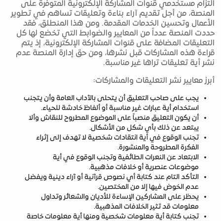
التزام مستخدمي قنوات المشاركة الإلكترونية المتوفرة على
المنصة، من أجل تقديم آراء بناءة وتعليقات تساهم في تطوير
الأعمال وتحسين الخدمات المقدمة. ومن هذا المنطلق، فقد
حددت المنصة عدداً من المعايير والضوابط التي تخضع لها كل
التعليقات المضافة على قنوات المشاركة الإلكترونية، إذ يتم
قراءة هذه المشاركات قبل نشرها، ومن حق إدارة المنصة عدم
نشر أية تعليقات تراها غير مناسبة.
أبرز معايير نشر التعليقات والمشاركات:
يجب على صاحب التعليق أن يتحلى بالآداب العامة وأن يتجنب
استخدام أية عبارات غير مناسبة أو ألفاظ خادشة للحياء.
أن يكون التعليق منصباً على الموضوع المطروح للنقاش وألا
يبتعد عن ذلك بأي شكل من الأشكال.
تجنب الوقوع في أية انتقادات شخصية لا تهدف إلى إثراء
الفكرة المطروحة والمنشورة.
الابتعاد عن النعرات الطائفية وتجنب الوقوع في أية
موضوعات عنصرية أو خلافات مذهبية.
التأكد التام عند كتابة أي نصوص قرآنية أو آراء دينية ويفضل
عدم الخوض فيها إلا من المختصين.
يحظر على المشاركين الإساءة للأديان والشعائر وتداول
معلومات قد تثير الخلافات المذهبية.
تجنب كتابة أية معلومات شخصية ومنها أية معلومات خاصة