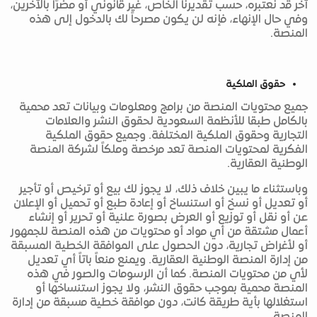
آخر قد نعتبره، حسب تقديرنا الخاص، غير قانوني أو مضرًا بالآخرين،
وفي حال الإنهاء، فإنه لن يكون مصرحاً لك بالدخول إلى هذه
المنصة.
حقوق الملكية
جميع محتويات المنصة من برامج ومعلومات وبيانات تعد محمية
بالكامل طبقا للأنظمة السعودية لحقوق النشر والعلامات
التجارية وحقوق الملكية المختلفة. وجميع حقوق الملكية
الفكرية لمحتويات المنصة تعد مرخصة وملكاً لشركة المنصة
الوطنية العقارية.
وباستثناء ما يبين خلاف ذلك، لا يجوز لك بيع أو ترخيص أو تأجير
أو تعديل أو نسخ أو استنساخ أو إعادة طبع أو تحميل أو الإعلان
عن أو نقل أو توزيع أو العرض بصورة علنية أو تحرير أو إنشاء
أعمال مشتقة من أي مواد أو محتويات من هذه المنصة للجمهور
أو لأغراض تجارية، دون الحصول على الموافقة الخطية المسبقة
من إدارة المنصة الوطنية العقارية. ويمنع منعاً باتاً أي تعديل
لأي من محتويات المنصة. كما أن الرسومات والصور في هذه
المنصة محمية بموجب حقوق النشر، ولا يجوز استنساخها أو
استغلالها بأية طريقة كانت، دون موافقة خطية مسبقة من إدارة