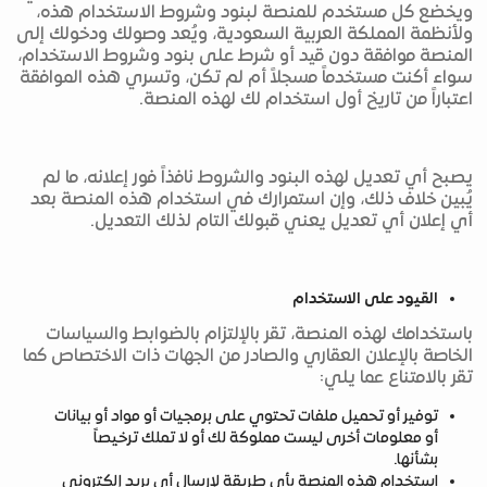
ويخضع كل مستخدم للمنصة لبنود وشروط الاستخدام هذه،
ولأنظمة المملكة العربية السعودية، ويُعد وصولك ودخولك إلى
المنصة موافقة دون قيد أو شرط على بنود وشروط الاستخدام،
سواء أكنت مستخدماً مسجلاً أم لم تكن، وتسري هذه الموافقة
اعتباراً من تاريخ أول استخدام لك لهذه المنصة.
يصبح أي تعديل لهذه البنود والشروط نافذاً فور إعلانه، ما لم
يُبين خلاف ذلك، وإن استمرارك في استخدام هذه المنصة بعد
أي إعلان أي تعديل يعني قبولك التام لذلك التعديل.
القيود على الاستخدام
باستخدامك لهذه المنصة، تقر بالإلتزام بالضوابط والسياسات
الخاصة بالإعلان العقاري والصادر من الجهات ذات الاختصاص كما
تقر بالامتناع عما يلي:
توفير أو تحميل ملفات تحتوي على برمجيات أو مواد أو بيانات
أو معلومات أخرى ليست مملوكة لك أو لا تملك ترخيصاً
بشأنها.
استخدام هذه المنصة بأي طريقة لإرسال أي بريد إلكتروني