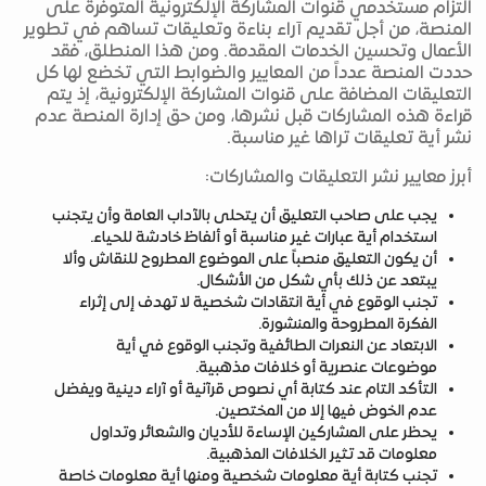
التزام مستخدمي قنوات المشاركة الإلكترونية المتوفرة على
المنصة، من أجل تقديم آراء بناءة وتعليقات تساهم في تطوير
الأعمال وتحسين الخدمات المقدمة. ومن هذا المنطلق، فقد
حددت المنصة عدداً من المعايير والضوابط التي تخضع لها كل
التعليقات المضافة على قنوات المشاركة الإلكترونية، إذ يتم
قراءة هذه المشاركات قبل نشرها، ومن حق إدارة المنصة عدم
نشر أية تعليقات تراها غير مناسبة.
أبرز معايير نشر التعليقات والمشاركات:
يجب على صاحب التعليق أن يتحلى بالآداب العامة وأن يتجنب
استخدام أية عبارات غير مناسبة أو ألفاظ خادشة للحياء.
أن يكون التعليق منصباً على الموضوع المطروح للنقاش وألا
يبتعد عن ذلك بأي شكل من الأشكال.
تجنب الوقوع في أية انتقادات شخصية لا تهدف إلى إثراء
الفكرة المطروحة والمنشورة.
الابتعاد عن النعرات الطائفية وتجنب الوقوع في أية
موضوعات عنصرية أو خلافات مذهبية.
التأكد التام عند كتابة أي نصوص قرآنية أو آراء دينية ويفضل
عدم الخوض فيها إلا من المختصين.
يحظر على المشاركين الإساءة للأديان والشعائر وتداول
معلومات قد تثير الخلافات المذهبية.
تجنب كتابة أية معلومات شخصية ومنها أية معلومات خاصة