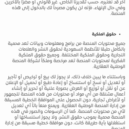
آخر قد نعتبره، حسب تقديرنا الخاص، غير قانوني أو مضرًا بالآخرين،
وفي حال الإنهاء، فإنه لن يكون مصرحاً لك بالدخول إلى هذه
المنصة.
حقوق الملكية
جميع محتويات المنصة من برامج ومعلومات وبيانات تعد محمية
بالكامل طبقا للأنظمة السعودية لحقوق النشر والعلامات
التجارية وحقوق الملكية المختلفة. وجميع حقوق الملكية
الفكرية لمحتويات المنصة تعد مرخصة وملكاً لشركة المنصة
الوطنية العقارية.
وباستثناء ما يبين خلاف ذلك، لا يجوز لك بيع أو ترخيص أو تأجير
أو تعديل أو نسخ أو استنساخ أو إعادة طبع أو تحميل أو الإعلان
عن أو نقل أو توزيع أو العرض بصورة علنية أو تحرير أو إنشاء
أعمال مشتقة من أي مواد أو محتويات من هذه المنصة للجمهور
أو لأغراض تجارية، دون الحصول على الموافقة الخطية المسبقة
من إدارة المنصة الوطنية العقارية. ويمنع منعاً باتاً أي تعديل
لأي من محتويات المنصة. كما أن الرسومات والصور في هذه
المنصة محمية بموجب حقوق النشر، ولا يجوز استنساخها أو
استغلالها بأية طريقة كانت، دون موافقة خطية مسبقة من إدارة