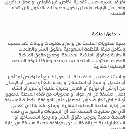
آخر قد نعتبره، حسب تقديرنا الخاص، غير قانوني أو مضرًا بالآخرين،
وفي حال الإنهاء، فإنه لن يكون مصرحاً لك بالدخول إلى هذه
المنصة.
حقوق الملكية
جميع محتويات المنصة من برامج ومعلومات وبيانات تعد محمية
بالكامل طبقا للأنظمة السعودية لحقوق النشر والعلامات
التجارية وحقوق الملكية المختلفة. وجميع حقوق الملكية
الفكرية لمحتويات المنصة تعد مرخصة وملكاً لشركة المنصة
الوطنية العقارية.
وباستثناء ما يبين خلاف ذلك، لا يجوز لك بيع أو ترخيص أو تأجير
أو تعديل أو نسخ أو استنساخ أو إعادة طبع أو تحميل أو الإعلان
عن أو نقل أو توزيع أو العرض بصورة علنية أو تحرير أو إنشاء
أعمال مشتقة من أي مواد أو محتويات من هذه المنصة للجمهور
أو لأغراض تجارية، دون الحصول على الموافقة الخطية المسبقة
من إدارة المنصة الوطنية العقارية. ويمنع منعاً باتاً أي تعديل
لأي من محتويات المنصة. كما أن الرسومات والصور في هذه
المنصة محمية بموجب حقوق النشر، ولا يجوز استنساخها أو
استغلالها بأية طريقة كانت، دون موافقة خطية مسبقة من إدارة