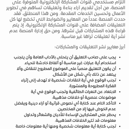
التزام مستخدمي قنوات المشاركة الإلكترونية المتوفرة على
المنصة، من أجل تقديم آراء بناءة وتعليقات تساهم في تطوير
الأعمال وتحسين الخدمات المقدمة. ومن هذا المنطلق، فقد
حددت المنصة عدداً من المعايير والضوابط التي تخضع لها كل
التعليقات المضافة على قنوات المشاركة الإلكترونية، إذ يتم
قراءة هذه المشاركات قبل نشرها، ومن حق إدارة المنصة عدم
نشر أية تعليقات تراها غير مناسبة.
أبرز معايير نشر التعليقات والمشاركات:
يجب على صاحب التعليق أن يتحلى بالآداب العامة وأن يتجنب
استخدام أية عبارات غير مناسبة أو ألفاظ خادشة للحياء.
أن يكون التعليق منصباً على الموضوع المطروح للنقاش وألا
يبتعد عن ذلك بأي شكل من الأشكال.
تجنب الوقوع في أية انتقادات شخصية لا تهدف إلى إثراء
الفكرة المطروحة والمنشورة.
الابتعاد عن النعرات الطائفية وتجنب الوقوع في أية
موضوعات عنصرية أو خلافات مذهبية.
التأكد التام عند كتابة أي نصوص قرآنية أو آراء دينية ويفضل
عدم الخوض فيها إلا من المختصين.
يحظر على المشاركين الإساءة للأديان والشعائر وتداول
معلومات قد تثير الخلافات المذهبية.
تجنب كتابة أية معلومات شخصية ومنها أية معلومات خاصة