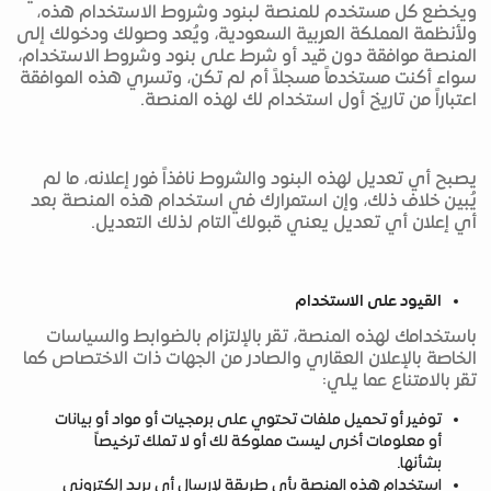
ويخضع كل مستخدم للمنصة لبنود وشروط الاستخدام هذه،
ولأنظمة المملكة العربية السعودية، ويُعد وصولك ودخولك إلى
المنصة موافقة دون قيد أو شرط على بنود وشروط الاستخدام،
سواء أكنت مستخدماً مسجلاً أم لم تكن، وتسري هذه الموافقة
اعتباراً من تاريخ أول استخدام لك لهذه المنصة.
يصبح أي تعديل لهذه البنود والشروط نافذاً فور إعلانه، ما لم
يُبين خلاف ذلك، وإن استمرارك في استخدام هذه المنصة بعد
أي إعلان أي تعديل يعني قبولك التام لذلك التعديل.
القيود على الاستخدام
باستخدامك لهذه المنصة، تقر بالإلتزام بالضوابط والسياسات
الخاصة بالإعلان العقاري والصادر من الجهات ذات الاختصاص كما
تقر بالامتناع عما يلي:
توفير أو تحميل ملفات تحتوي على برمجيات أو مواد أو بيانات
أو معلومات أخرى ليست مملوكة لك أو لا تملك ترخيصاً
بشأنها.
استخدام هذه المنصة بأي طريقة لإرسال أي بريد إلكتروني