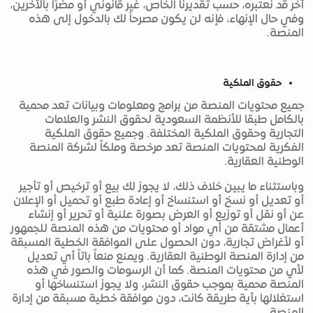
آخر قد نعتبره، حسب تقديرنا الخاص، غير قانوني أو مضرًا بالآخرين،
وفي حال الإنهاء، فإنه لن يكون مصرحاً لك بالدخول إلى هذه
المنصة.
حقوق الملكية
جميع محتويات المنصة من برامج ومعلومات وبيانات تعد محمية
بالكامل طبقا للأنظمة السعودية لحقوق النشر والعلامات
التجارية وحقوق الملكية المختلفة. وجميع حقوق الملكية
الفكرية لمحتويات المنصة تعد مرخصة وملكاً لشركة المنصة
الوطنية العقارية.
وباستثناء ما يبين خلاف ذلك، لا يجوز لك بيع أو ترخيص أو تأجير
أو تعديل أو نسخ أو استنساخ أو إعادة طبع أو تحميل أو الإعلان
عن أو نقل أو توزيع أو العرض بصورة علنية أو تحرير أو إنشاء
أعمال مشتقة من أي مواد أو محتويات من هذه المنصة للجمهور
أو لأغراض تجارية، دون الحصول على الموافقة الخطية المسبقة
من إدارة المنصة الوطنية العقارية. ويمنع منعاً باتاً أي تعديل
لأي من محتويات المنصة. كما أن الرسومات والصور في هذه
المنصة محمية بموجب حقوق النشر، ولا يجوز استنساخها أو
استغلالها بأية طريقة كانت، دون موافقة خطية مسبقة من إدارة