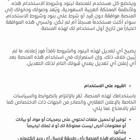
ويخضع كل مستخدم للمنصة لبنود وشروط الاستخدام هذه،
ولأنظمة المملكة العربية السعودية، ويُعد وصولك ودخولك إلى
المنصة موافقة دون قيد أو شرط على بنود وشروط الاستخدام،
سواء أكنت مستخدماً مسجلاً أم لم تكن، وتسري هذه الموافقة
اعتباراً من تاريخ أول استخدام لك لهذه المنصة.
يصبح أي تعديل لهذه البنود والشروط نافذاً فور إعلانه، ما لم
يُبين خلاف ذلك، وإن استمرارك في استخدام هذه المنصة بعد
أي إعلان أي تعديل يعني قبولك التام لذلك التعديل.
القيود على الاستخدام
باستخدامك لهذه المنصة، تقر بالإلتزام بالضوابط والسياسات
الخاصة بالإعلان العقاري والصادر من الجهات ذات الاختصاص كما
تقر بالامتناع عما يلي:
توفير أو تحميل ملفات تحتوي على برمجيات أو مواد أو بيانات
أو معلومات أخرى ليست مملوكة لك أو لا تملك ترخيصاً
بشأنها.
استخدام هذه المنصة بأي طريقة لإرسال أي بريد إلكتروني