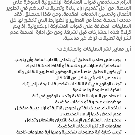
التزام مستخدمي قنوات المشاركة الإلكترونية المتوفرة على
المنصة، من أجل تقديم آراء بناءة وتعليقات تساهم في تطوير
الأعمال وتحسين الخدمات المقدمة. ومن هذا المنطلق، فقد
حددت المنصة عدداً من المعايير والضوابط التي تخضع لها كل
التعليقات المضافة على قنوات المشاركة الإلكترونية، إذ يتم
قراءة هذه المشاركات قبل نشرها، ومن حق إدارة المنصة عدم
نشر أية تعليقات تراها غير مناسبة.
أبرز معايير نشر التعليقات والمشاركات:
يجب على صاحب التعليق أن يتحلى بالآداب العامة وأن يتجنب
استخدام أية عبارات غير مناسبة أو ألفاظ خادشة للحياء.
أن يكون التعليق منصباً على الموضوع المطروح للنقاش وألا
يبتعد عن ذلك بأي شكل من الأشكال.
تجنب الوقوع في أية انتقادات شخصية لا تهدف إلى إثراء
الفكرة المطروحة والمنشورة.
الابتعاد عن النعرات الطائفية وتجنب الوقوع في أية
موضوعات عنصرية أو خلافات مذهبية.
التأكد التام عند كتابة أي نصوص قرآنية أو آراء دينية ويفضل
عدم الخوض فيها إلا من المختصين.
يحظر على المشاركين الإساءة للأديان والشعائر وتداول
معلومات قد تثير الخلافات المذهبية.
تجنب كتابة أية معلومات شخصية ومنها أية معلومات خاصة