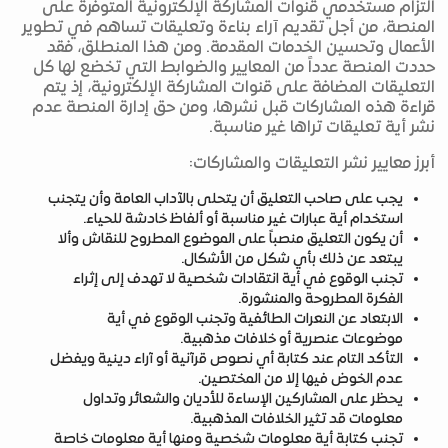
التزام مستخدمي قنوات المشاركة الإلكترونية المتوفرة على
المنصة، من أجل تقديم آراء بناءة وتعليقات تساهم في تطوير
الأعمال وتحسين الخدمات المقدمة. ومن هذا المنطلق، فقد
حددت المنصة عدداً من المعايير والضوابط التي تخضع لها كل
التعليقات المضافة على قنوات المشاركة الإلكترونية، إذ يتم
قراءة هذه المشاركات قبل نشرها، ومن حق إدارة المنصة عدم
نشر أية تعليقات تراها غير مناسبة.
أبرز معايير نشر التعليقات والمشاركات:
يجب على صاحب التعليق أن يتحلى بالآداب العامة وأن يتجنب
استخدام أية عبارات غير مناسبة أو ألفاظ خادشة للحياء.
أن يكون التعليق منصباً على الموضوع المطروح للنقاش وألا
يبتعد عن ذلك بأي شكل من الأشكال.
تجنب الوقوع في أية انتقادات شخصية لا تهدف إلى إثراء
الفكرة المطروحة والمنشورة.
الابتعاد عن النعرات الطائفية وتجنب الوقوع في أية
موضوعات عنصرية أو خلافات مذهبية.
التأكد التام عند كتابة أي نصوص قرآنية أو آراء دينية ويفضل
عدم الخوض فيها إلا من المختصين.
يحظر على المشاركين الإساءة للأديان والشعائر وتداول
معلومات قد تثير الخلافات المذهبية.
تجنب كتابة أية معلومات شخصية ومنها أية معلومات خاصة