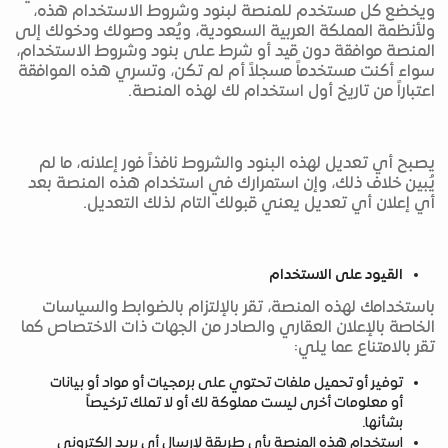
ويخضع كل مستخدم للمنصة لبنود وشروط الاستخدام هذه،
ولأنظمة المملكة العربية السعودية، ويُعد وصولك ودخولك إلى
المنصة موافقة دون قيد أو شرط على بنود وشروط الاستخدام،
سواء أكنت مستخدماً مسجلاً أم لم تكن، وتسري هذه الموافقة
اعتباراً من تاريخ أول استخدام لك لهذه المنصة.
يصبح أي تعديل لهذه البنود والشروط نافذاً فور إعلانه، ما لم
يُبين خلاف ذلك، وإن استمرارك في استخدام هذه المنصة بعد
أي إعلان أي تعديل يعني قبولك التام لذلك التعديل.
القيود على الاستخدام
باستخدامك لهذه المنصة، تقر بالإلتزام بالضوابط والسياسات
الخاصة بالإعلان العقاري والصادر من الجهات ذات الاختصاص كما
تقر بالامتناع عما يلي:
توفير أو تحميل ملفات تحتوي على برمجيات أو مواد أو بيانات
أو معلومات أخرى ليست مملوكة لك أو لا تملك ترخيصاً
بشأنها.
استخدام هذه المنصة بأي طريقة لإرسال أي بريد إلكتروني