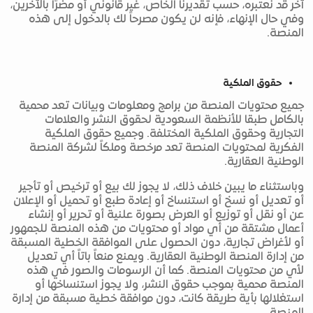
آخر قد نعتبره، حسب تقديرنا الخاص، غير قانوني أو مضرًا بالآخرين،
وفي حال الإنهاء، فإنه لن يكون مصرحاً لك بالدخول إلى هذه
المنصة.
حقوق الملكية
جميع محتويات المنصة من برامج ومعلومات وبيانات تعد محمية
بالكامل طبقا للأنظمة السعودية لحقوق النشر والعلامات
التجارية وحقوق الملكية المختلفة. وجميع حقوق الملكية
الفكرية لمحتويات المنصة تعد مرخصة وملكاً لشركة المنصة
الوطنية العقارية.
وباستثناء ما يبين خلاف ذلك، لا يجوز لك بيع أو ترخيص أو تأجير
أو تعديل أو نسخ أو استنساخ أو إعادة طبع أو تحميل أو الإعلان
عن أو نقل أو توزيع أو العرض بصورة علنية أو تحرير أو إنشاء
أعمال مشتقة من أي مواد أو محتويات من هذه المنصة للجمهور
أو لأغراض تجارية، دون الحصول على الموافقة الخطية المسبقة
من إدارة المنصة الوطنية العقارية. ويمنع منعاً باتاً أي تعديل
لأي من محتويات المنصة. كما أن الرسومات والصور في هذه
المنصة محمية بموجب حقوق النشر، ولا يجوز استنساخها أو
استغلالها بأية طريقة كانت، دون موافقة خطية مسبقة من إدارة