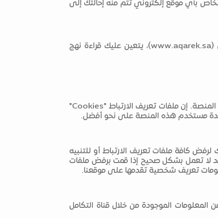
نات الصادرة عنها، وجمع بعض المعلومات مثل نوع المتصفح ومحرك البحث، وتاريخ ووقت الزيارة والعنوان URL الخاص بأي موقع إلكتروني تتم منه إحالتك إلى
ينطبق نهج الخصوصية هذا على المنصة الوطنية العقارية "عقارك" فقط. وإذا ما انتقلت إلى موقع آخر من خلال (www.aqarek.sa)، يتعين عليك قراءة نهج
قد يقوم الموقع بتخزين ما يسمى بملفات تعريف الارتباط "Cookies" على الكمبيوتر الخاص بك عندما تقوم بزيارة المنصة. إن ملفات تعريف الارتباط "Cookies"
اعدة مستخدم هذه المنصة على نحو أفضل.
لرفض كافة ملفات تعريف الارتباط أو للتنبيه
قد لا تعمل بشكل صحيح إذا قمت برفض ملفات
معلومات تعريف شخصية تقدمها على موقعنا.
 المعلومات الموجودة من خلال قناة التكامل