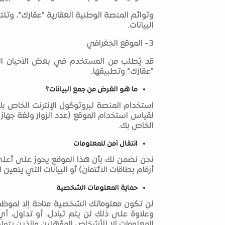
وتوائم المنصة الوطنية العقارية "عقارك"، وتلت
البيانات.
3- الموقع الجغرافي
قد يُطلب من المستخدم في بعض الأحيان الم
"عقارك" وتطبيقها.
ما هو الغرض من جمع البيانات؟
استخدام المنصة لبروتوكول الإنترنت الخاص ب
لقياس استخدام الموقع (عدد الزوار ولغة جهاز 
الخاص بك.
انتقال آمن للمعلومات
نحن نضمن لك بأن هذا الموقع يحوز على أعلى 
أرقام بطاقات الائتمان) أو البيانات التي يتعين 
حماية المعلومات الشخصية
لن تكون معلوماتك الشخصية متاحة إلا لموظفي
وعلاوة على ذلك لن يتم تبادل، أو تداول، أ
المعلومات إلا للأشخاص المؤهلين والذين يتولو