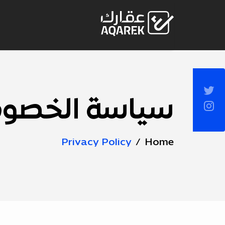
Skip to Main Conten
Socia
Sideba
سياسة الخصو
Page
Title
Privacy Policy
Home