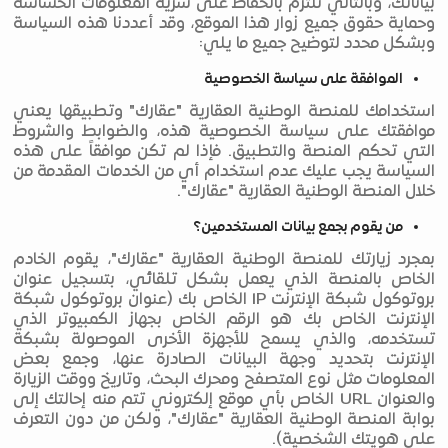
بياناتك، وبالتالي نلتزم بالحفاظ على سرية المعلومات الحساسة
وحماية حقوق جميع زوار هذا الموقع، وقد أعددنا هذه السياسة
وبشكل محدد لتوضيح جميع ما يلي:
الموافقة على سياسة الخصوصية
استخدامك للمنصة الوطنية العقارية "عقارك" وتطبيقها يعني
موافقتك على سياسة الخصوصية هذه، والضوابط والشروط
التي تحكم المنصة والتطبيق. فإذا لم تكن موافقاً على هذه
السياسة يجب عليك عدم استخدام أي من الخدمات المقدمة من
خلال المنصة الوطنية العقارية "عقارك".
من يقوم بجمع بيانات المستخدمين؟
بمجرد زيارتك للمنصة الوطنية العقارية "عقارك"، يقوم الخادم
الخاص بالمنصة الذي يعمل بشكل تلقائي، بتسجيل عنوان
بروتوكول شبكة الإنترنت IP الخاص بك (عنوان بروتوكول شبكة
الإنترنت الخاص بك هو الرقم الخاص بجهاز الكمبيوتر الذي
تستخدمه، والذي يسمح للأجهزة الأخرى الموصولة بشبكة
الإنترنت بتحديد وجهة البيانات الصادرة عنها، وجمع بعض
المعلومات مثل نوع المتصفح ومحرك البحث، وتاريخ ووقت الزيارة
والعنوان URL الخاص بأي موقع إلكتروني تتم منه إحالتك إلى
بوابة المنصة الوطنية العقارية "عقارك"، ولكن من دون التعرف
على هويتك الشخصية).