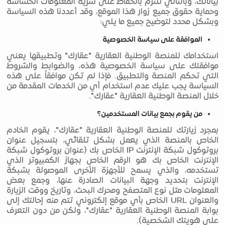
بياناتك، وبالتالي نلتزم بالحفاظ على سرية المعلومات الحساسة
وحماية حقوق جميع زوار هذا الموقع، وقد أعددنا هذه السياسة
وبشكل محدد لتوضيح جميع ما يلي:
الموافقة على سياسة الخصوصية
استخدامك للمنصة الوطنية العقارية "عقارك" وتطبيقها يعني
موافقتك على سياسة الخصوصية هذه، والضوابط والشروط
التي تحكم المنصة والتطبيق. فإذا لم تكن موافقاً على هذه
السياسة يجب عليك عدم استخدام أي من الخدمات المقدمة من
خلال المنصة الوطنية العقارية "عقارك".
من يقوم بجمع بيانات المستخدمين؟
بمجرد زيارتك للمنصة الوطنية العقارية "عقارك"، يقوم الخادم
الخاص بالمنصة الذي يعمل بشكل تلقائي، بتسجيل عنوان
بروتوكول شبكة الإنترنت IP الخاص بك (عنوان بروتوكول شبكة
الإنترنت الخاص بك هو الرقم الخاص بجهاز الكمبيوتر الذي
تستخدمه، والذي يسمح للأجهزة الأخرى الموصولة بشبكة
الإنترنت بتحديد وجهة البيانات الصادرة عنها، وجمع بعض
المعلومات مثل نوع المتصفح ومحرك البحث، وتاريخ ووقت الزيارة
والعنوان URL الخاص بأي موقع إلكتروني تتم منه إحالتك إلى
بوابة المنصة الوطنية العقارية "عقارك"، ولكن من دون التعرف
على هويتك الشخصية).