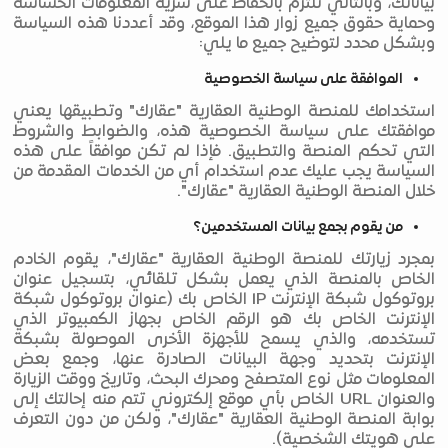
بياناتك، وبالتالي نلتزم بالحفاظ على سرية المعلومات الحساسة
وحماية حقوق جميع زوار هذا الموقع، وقد أعددنا هذه السياسة
وبشكل محدد لتوضيح جميع ما يلي:
الموافقة على سياسة الخصوصية
استخدامك للمنصة الوطنية العقارية "عقارك" وتطبيقها يعني
موافقتك على سياسة الخصوصية هذه، والضوابط والشروط
التي تحكم المنصة والتطبيق. فإذا لم تكن موافقاً على هذه
السياسة يجب عليك عدم استخدام أي من الخدمات المقدمة من
خلال المنصة الوطنية العقارية "عقارك".
من يقوم بجمع بيانات المستخدمين؟
بمجرد زيارتك للمنصة الوطنية العقارية "عقارك"، يقوم الخادم
الخاص بالمنصة الذي يعمل بشكل تلقائي، بتسجيل عنوان
بروتوكول شبكة الإنترنت IP الخاص بك (عنوان بروتوكول شبكة
الإنترنت الخاص بك هو الرقم الخاص بجهاز الكمبيوتر الذي
تستخدمه، والذي يسمح للأجهزة الأخرى الموصولة بشبكة
الإنترنت بتحديد وجهة البيانات الصادرة عنها، وجمع بعض
المعلومات مثل نوع المتصفح ومحرك البحث، وتاريخ ووقت الزيارة
والعنوان URL الخاص بأي موقع إلكتروني تتم منه إحالتك إلى
بوابة المنصة الوطنية العقارية "عقارك"، ولكن من دون التعرف
على هويتك الشخصية).