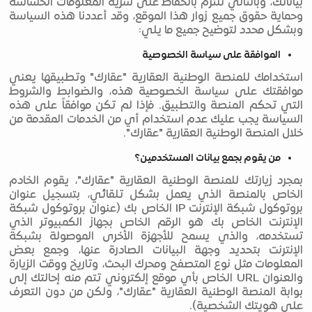
بياناتك، وبالتالي نلتزم بالحفاظ على سرية المعلومات الحساسة
وحماية حقوق جميع زوار هذا الموقع، وقد أعددنا هذه السياسة
وبشكل محدد لتوضيح جميع ما يلي:
الموافقة على سياسة الخصوصية
استخدامك للمنصة الوطنية العقارية "عقارك" وتطبيقها يعني
موافقتك على سياسة الخصوصية هذه، والضوابط والشروط
التي تحكم المنصة والتطبيق. فإذا لم تكن موافقاً على هذه
السياسة يجب عليك عدم استخدام أي من الخدمات المقدمة من
خلال المنصة الوطنية العقارية "عقارك".
من يقوم بجمع بيانات المستخدمين؟
بمجرد زيارتك للمنصة الوطنية العقارية "عقارك"، يقوم الخادم
الخاص بالمنصة الذي يعمل بشكل تلقائي، بتسجيل عنوان
بروتوكول شبكة الإنترنت IP الخاص بك (عنوان بروتوكول شبكة
الإنترنت الخاص بك هو الرقم الخاص بجهاز الكمبيوتر الذي
تستخدمه، والذي يسمح للأجهزة الأخرى الموصولة بشبكة
الإنترنت بتحديد وجهة البيانات الصادرة عنها، وجمع بعض
المعلومات مثل نوع المتصفح ومحرك البحث، وتاريخ ووقت الزيارة
والعنوان URL الخاص بأي موقع إلكتروني تتم منه إحالتك إلى
بوابة المنصة الوطنية العقارية "عقارك"، ولكن من دون التعرف
على هويتك الشخصية).