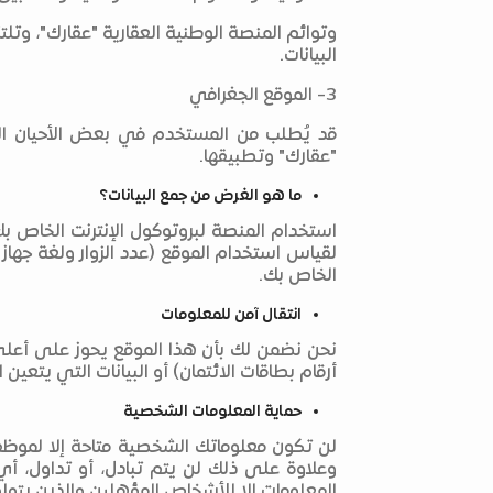
وتوائم المنصة الوطنية العقارية "عقارك"، وتلت
البيانات.
3- الموقع الجغرافي
قد يُطلب من المستخدم في بعض الأحيان الم
"عقارك" وتطبيقها.
ما هو الغرض من جمع البيانات؟
استخدام المنصة لبروتوكول الإنترنت الخاص ب
لقياس استخدام الموقع (عدد الزوار ولغة جهاز 
الخاص بك.
انتقال آمن للمعلومات
نحن نضمن لك بأن هذا الموقع يحوز على أعلى 
أرقام بطاقات الائتمان) أو البيانات التي يتعين 
حماية المعلومات الشخصية
لن تكون معلوماتك الشخصية متاحة إلا لموظفي
وعلاوة على ذلك لن يتم تبادل، أو تداول، أ
المعلومات إلا للأشخاص المؤهلين والذين يتولو