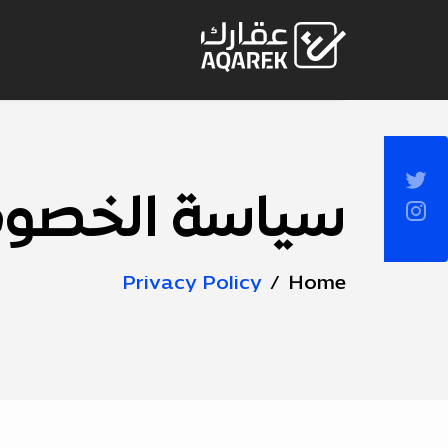
Skip to Main Conten
Socia
Sideba
سياسة الخصو
Page
Title
Privacy Policy
Home