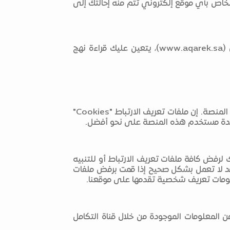
نات الصادرة عنها، وجمع بعض المعلومات مثل نوع المتصفح ومحرك البحث، وتاريخ ووقت الزيارة والعنوان URL الخاص بأي موقع إلكتروني تتم منه إحالتك إلى
ينطبق نهج الخصوصية هذا على المنصة الوطنية العقارية "عقارك" فقط. وإذا ما انتقلت إلى موقع آخر من خلال (www.aqarek.sa)، يتعين عليك قراءة نهج
قد يقوم الموقع بتخزين ما يسمى بملفات تعريف الارتباط "Cookies" على الكمبيوتر الخاص بك عندما تقوم بزيارة المنصة. إن ملفات تعريف الارتباط "Cookies"
اعدة مستخدم هذه المنصة على نحو أفضل.
لرفض كافة ملفات تعريف الارتباط أو للتنبيه
قد لا تعمل بشكل صحيح إذا قمت برفض ملفات
معلومات تعريف شخصية تقدمها على موقعنا.
 المعلومات الموجودة من خلال قناة التكامل