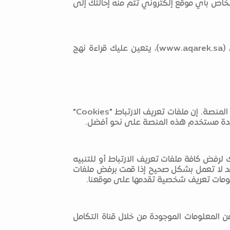
نات الصادرة عنها، وجمع بعض المعلومات مثل نوع المتصفح ومحرك البحث، وتاريخ ووقت الزيارة والعنوان URL الخاص بأي موقع إلكتروني تتم منه إحالتك إلى
ينطبق نهج الخصوصية هذا على المنصة الوطنية العقارية "عقارك" فقط. وإذا ما انتقلت إلى موقع آخر من خلال (www.aqarek.sa)، يتعين عليك قراءة نهج
قد يقوم الموقع بتخزين ما يسمى بملفات تعريف الارتباط "Cookies" على الكمبيوتر الخاص بك عندما تقوم بزيارة المنصة. إن ملفات تعريف الارتباط "Cookies"
اعدة مستخدم هذه المنصة على نحو أفضل.
لرفض كافة ملفات تعريف الارتباط أو للتنبيه
قد لا تعمل بشكل صحيح إذا قمت برفض ملفات
معلومات تعريف شخصية تقدمها على موقعنا.
 المعلومات الموجودة من خلال قناة التكامل