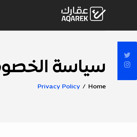
Skip to Main Conten
Socia
Sideba
سياسة الخصو
Page
Title
Privacy Policy
Home