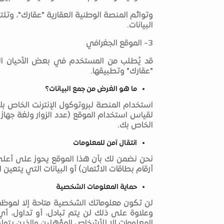
وتوائم المنصة الوطنية العقارية "عقارك"، وتلت
البيانات.
3- الموقع الجغرافي
قد يُطلب من المستخدم في بعض الأحيان الم
"عقارك" وتطبيقها.
ما هو الغرض من جمع البيانات؟
استخدام المنصة لبروتوكول الإنترنت الخاص ب
لقياس استخدام الموقع (عدد الزوار ولغة جهاز 
الخاص بك.
انتقال آمن للمعلومات
نحن نضمن لك بأن هذا الموقع يحوز على أعلى 
أرقام بطاقات الائتمان) أو البيانات التي يتعين 
حماية المعلومات الشخصية
لن تكون معلوماتك الشخصية متاحة إلا لموظفي
وعلاوة على ذلك لن يتم تبادل، أو تداول، أ
المعلومات إلا للأشخاص المؤهلين والذين يتولو