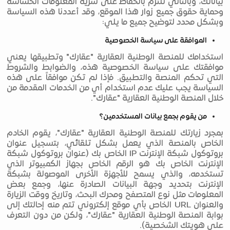
بياناتك، وبالتالي نلتزم بالحفاظ على سرية المعلومات الحساسة
وحماية حقوق جميع زوار هذا الموقع، وقد أعددنا هذه السياسة
وبشكل محدد لتوضيح جميع ما يلي:
الموافقة على سياسة الخصوصية
استخدامك للمنصة الوطنية العقارية "عقارك" وتطبيقها يعني
موافقتك على سياسة الخصوصية هذه، والضوابط والشروط
التي تحكم المنصة والتطبيق. فإذا لم تكن موافقاً على هذه
السياسة يجب عليك عدم استخدام أي من الخدمات المقدمة من
خلال المنصة الوطنية العقارية "عقارك".
من يقوم بجمع بيانات المستخدمين؟
بمجرد زيارتك للمنصة الوطنية العقارية "عقارك"، يقوم الخادم
الخاص بالمنصة الذي يعمل بشكل تلقائي، بتسجيل عنوان
بروتوكول شبكة الإنترنت IP الخاص بك (عنوان بروتوكول شبكة
الإنترنت الخاص بك هو الرقم الخاص بجهاز الكمبيوتر الذي
تستخدمه، والذي يسمح للأجهزة الأخرى الموصولة بشبكة
الإنترنت بتحديد وجهة البيانات الصادرة عنها، وجمع بعض
المعلومات مثل نوع المتصفح ومحرك البحث، وتاريخ ووقت الزيارة
والعنوان URL الخاص بأي موقع إلكتروني تتم منه إحالتك إلى
بوابة المنصة الوطنية العقارية "عقارك"، ولكن من دون التعرف
على هويتك الشخصية).