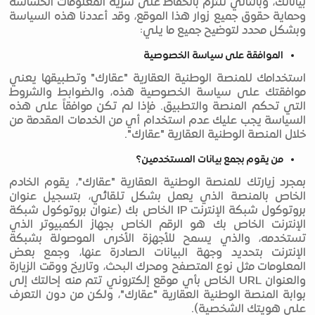
بياناتك، وبالتالي نلتزم بالحفاظ على سرية المعلومات الحساسة
وحماية حقوق جميع زوار هذا الموقع، وقد أعددنا هذه السياسة
وبشكل محدد لتوضيح جميع ما يلي:
الموافقة على سياسة الخصوصية
استخدامك للمنصة الوطنية العقارية "عقارك" وتطبيقها يعني
موافقتك على سياسة الخصوصية هذه، والضوابط والشروط
التي تحكم المنصة والتطبيق. فإذا لم تكن موافقاً على هذه
السياسة يجب عليك عدم استخدام أي من الخدمات المقدمة من
خلال المنصة الوطنية العقارية "عقارك".
من يقوم بجمع بيانات المستخدمين؟
بمجرد زيارتك للمنصة الوطنية العقارية "عقارك"، يقوم الخادم
الخاص بالمنصة الذي يعمل بشكل تلقائي، بتسجيل عنوان
بروتوكول شبكة الإنترنت IP الخاص بك (عنوان بروتوكول شبكة
الإنترنت الخاص بك هو الرقم الخاص بجهاز الكمبيوتر الذي
تستخدمه، والذي يسمح للأجهزة الأخرى الموصولة بشبكة
الإنترنت بتحديد وجهة البيانات الصادرة عنها، وجمع بعض
المعلومات مثل نوع المتصفح ومحرك البحث، وتاريخ ووقت الزيارة
والعنوان URL الخاص بأي موقع إلكتروني تتم منه إحالتك إلى
بوابة المنصة الوطنية العقارية "عقارك"، ولكن من دون التعرف
على هويتك الشخصية).