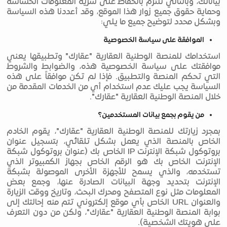
بياناتك، وبالتالي نلتزم بالحفاظ على سرية المعلومات الحساسة
وحماية حقوق جميع زوار هذا الموقع، وقد أعددنا هذه السياسة
وبشكل محدد لتوضيح جميع ما يلي:
الموافقة على سياسة الخصوصية
استخدامك للمنصة الوطنية العقارية "عقارك" وتطبيقها يعني
موافقتك على سياسة الخصوصية هذه، والضوابط والشروط
التي تحكم المنصة والتطبيق. فإذا لم تكن موافقاً على هذه
السياسة يجب عليك عدم استخدام أي من الخدمات المقدمة من
خلال المنصة الوطنية العقارية "عقارك".
من يقوم بجمع بيانات المستخدمين؟
بمجرد زيارتك للمنصة الوطنية العقارية "عقارك"، يقوم الخادم
الخاص بالمنصة الذي يعمل بشكل تلقائي، بتسجيل عنوان
بروتوكول شبكة الإنترنت IP الخاص بك (عنوان بروتوكول شبكة
الإنترنت الخاص بك هو الرقم الخاص بجهاز الكمبيوتر الذي
تستخدمه، والذي يسمح للأجهزة الأخرى الموصولة بشبكة
الإنترنت بتحديد وجهة البيانات الصادرة عنها، وجمع بعض
المعلومات مثل نوع المتصفح ومحرك البحث، وتاريخ ووقت الزيارة
والعنوان URL الخاص بأي موقع إلكتروني تتم منه إحالتك إلى
بوابة المنصة الوطنية العقارية "عقارك"، ولكن من دون التعرف
على هويتك الشخصية).