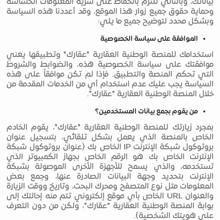
بياناتك، وبالتالي نلتزم بالحفاظ على سرية المعلومات الحساسة
وحماية حقوق جميع زوار هذا الموقع، وقد أعددنا هذه السياسة
وبشكل محدد لتوضيح جميع ما يلي:
الموافقة على سياسة الخصوصية
استخدامك للمنصة الوطنية العقارية "عقارك" وتطبيقها يعني
موافقتك على سياسة الخصوصية هذه، والضوابط والشروط
التي تحكم المنصة والتطبيق. فإذا لم تكن موافقاً على هذه
السياسة يجب عليك عدم استخدام أي من الخدمات المقدمة من
خلال المنصة الوطنية العقارية "عقارك".
من يقوم بجمع بيانات المستخدمين؟
بمجرد زيارتك للمنصة الوطنية العقارية "عقارك"، يقوم الخادم
الخاص بالمنصة الذي يعمل بشكل تلقائي، بتسجيل عنوان
بروتوكول شبكة الإنترنت IP الخاص بك (عنوان بروتوكول شبكة
الإنترنت الخاص بك هو الرقم الخاص بجهاز الكمبيوتر الذي
تستخدمه، والذي يسمح للأجهزة الأخرى الموصولة بشبكة
الإنترنت بتحديد وجهة البيانات الصادرة عنها، وجمع بعض
المعلومات مثل نوع المتصفح ومحرك البحث، وتاريخ ووقت الزيارة
والعنوان URL الخاص بأي موقع إلكتروني تتم منه إحالتك إلى
بوابة المنصة الوطنية العقارية "عقارك"، ولكن من دون التعرف
على هويتك الشخصية).