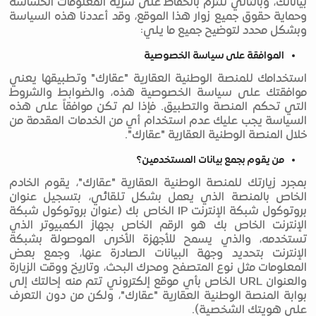
بياناتك، وبالتالي نلتزم بالحفاظ على سرية المعلومات الحساسة
وحماية حقوق جميع زوار هذا الموقع، وقد أعددنا هذه السياسة
وبشكل محدد لتوضيح جميع ما يلي:
الموافقة على سياسة الخصوصية
استخدامك للمنصة الوطنية العقارية "عقارك" وتطبيقها يعني
موافقتك على سياسة الخصوصية هذه، والضوابط والشروط
التي تحكم المنصة والتطبيق. فإذا لم تكن موافقاً على هذه
السياسة يجب عليك عدم استخدام أي من الخدمات المقدمة من
خلال المنصة الوطنية العقارية "عقارك".
من يقوم بجمع بيانات المستخدمين؟
بمجرد زيارتك للمنصة الوطنية العقارية "عقارك"، يقوم الخادم
الخاص بالمنصة الذي يعمل بشكل تلقائي، بتسجيل عنوان
بروتوكول شبكة الإنترنت IP الخاص بك (عنوان بروتوكول شبكة
الإنترنت الخاص بك هو الرقم الخاص بجهاز الكمبيوتر الذي
تستخدمه، والذي يسمح للأجهزة الأخرى الموصولة بشبكة
الإنترنت بتحديد وجهة البيانات الصادرة عنها، وجمع بعض
المعلومات مثل نوع المتصفح ومحرك البحث، وتاريخ ووقت الزيارة
والعنوان URL الخاص بأي موقع إلكتروني تتم منه إحالتك إلى
بوابة المنصة الوطنية العقارية "عقارك"، ولكن من دون التعرف
على هويتك الشخصية).