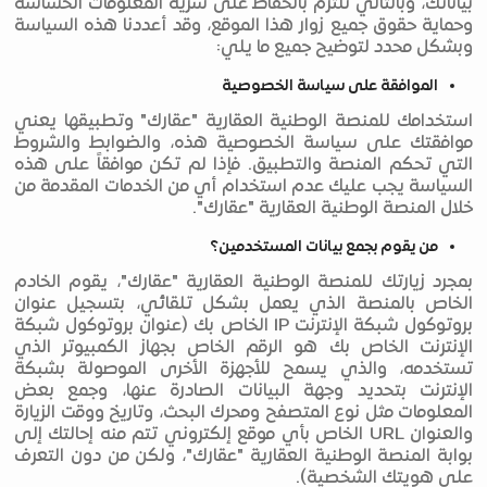
بياناتك، وبالتالي نلتزم بالحفاظ على سرية المعلومات الحساسة
وحماية حقوق جميع زوار هذا الموقع، وقد أعددنا هذه السياسة
وبشكل محدد لتوضيح جميع ما يلي:
الموافقة على سياسة الخصوصية
استخدامك للمنصة الوطنية العقارية "عقارك" وتطبيقها يعني
موافقتك على سياسة الخصوصية هذه، والضوابط والشروط
التي تحكم المنصة والتطبيق. فإذا لم تكن موافقاً على هذه
السياسة يجب عليك عدم استخدام أي من الخدمات المقدمة من
خلال المنصة الوطنية العقارية "عقارك".
من يقوم بجمع بيانات المستخدمين؟
بمجرد زيارتك للمنصة الوطنية العقارية "عقارك"، يقوم الخادم
الخاص بالمنصة الذي يعمل بشكل تلقائي، بتسجيل عنوان
بروتوكول شبكة الإنترنت IP الخاص بك (عنوان بروتوكول شبكة
الإنترنت الخاص بك هو الرقم الخاص بجهاز الكمبيوتر الذي
تستخدمه، والذي يسمح للأجهزة الأخرى الموصولة بشبكة
الإنترنت بتحديد وجهة البيانات الصادرة عنها، وجمع بعض
المعلومات مثل نوع المتصفح ومحرك البحث، وتاريخ ووقت الزيارة
والعنوان URL الخاص بأي موقع إلكتروني تتم منه إحالتك إلى
بوابة المنصة الوطنية العقارية "عقارك"، ولكن من دون التعرف
على هويتك الشخصية).