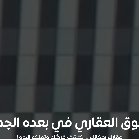
ق العقاري في بعده الجدي
عقارك بمكانك .. اكتشف فرصُك وتملكه اليوم!