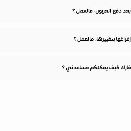
عد دفع العربون، مالعمل ؟
راغها بتغييرها، مالعمل ؟
قارك كيف يمكنكم مساعدتي ؟