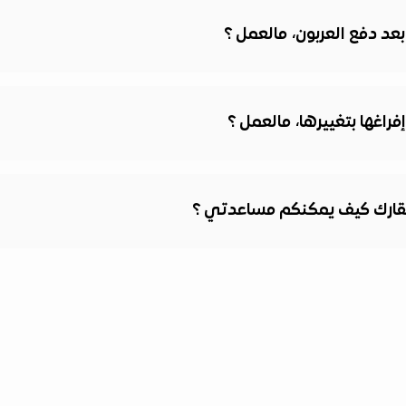
عد دفع العربون، مالعمل ؟
راغها بتغييرها، مالعمل ؟
قارك كيف يمكنكم مساعدتي ؟