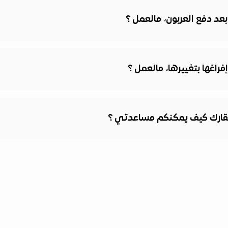
عد دفع العربون، مالعمل ؟
راغها بتغييرها، مالعمل ؟
قارك كيف يمكنكم مساعدتي ؟