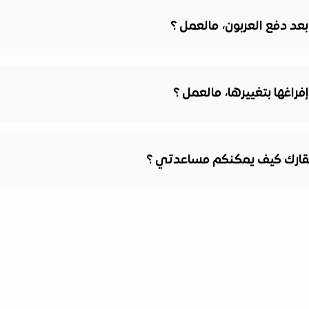
عد دفع العربون، مالعمل ؟
راغها بتغييرها، مالعمل ؟
قارك كيف يمكنكم مساعدتي ؟