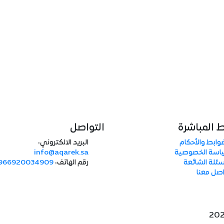
ط المباشرة
التواصل
وابط والأحكام
البريد الالكتروني:
اسة الخصوصية
info@aqarek.sa
سئلة الشائعة
رقم الهاتف:
966920034909
صل معنا