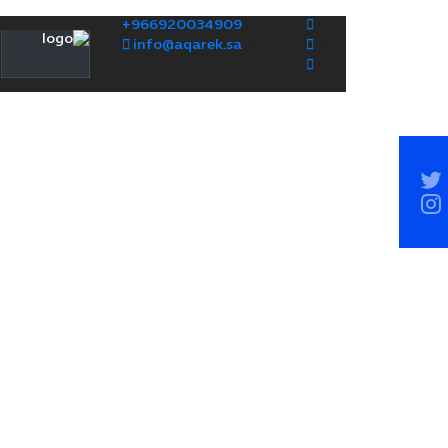
+966920034909
info@aqarek.sa
Socia
Sideba