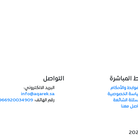
ط المباشرة
التواصل
وابط والأحكام
البريد الالكتروني:
اسة الخصوصية
info@aqarek.sa
سئلة الشائعة
رقم الهاتف:
966920034909
صل معنا