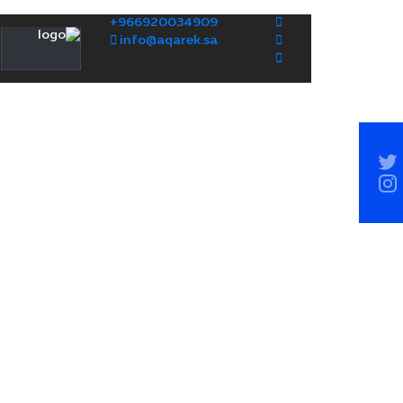
+966920034909
info@aqarek.sa
Socia
Sideba